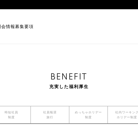
明会情報
募集要項
BENEFIT
充実した福利厚生
時短社員
社員報奨
めっちゃホリデー
社内ワーキン
制度
旅行
制度
ホリデー制度