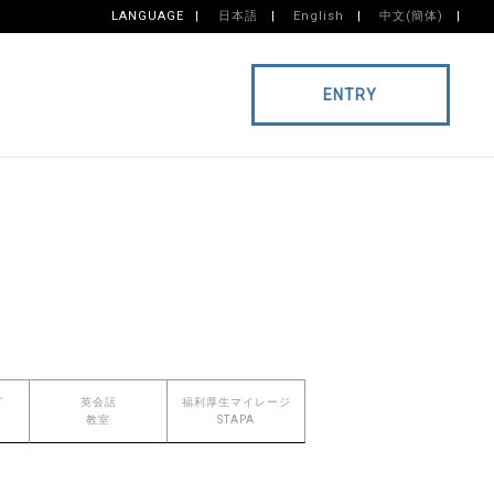
LANGUAGE
日本語
English
中文(簡体)
ENTRY
グ
英会話
福利厚生マイレージ
教室
STAPA